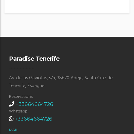
Paradise Tenerife
Av. de las Gaviotas, s/n, 38670 Adeje, Santa Cruz de
Tenerife, Espagne
Reservations
+33664664726
Whatsapp
+33664664726
MAIL