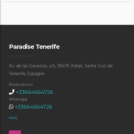
Paradise Tenerife
Av. de las Gaviotas, s/n, 38670 Adeje, Santa Cruz de
Tenerife, Espagne
Reservations
+33664664726
Whatsapp
+33664664726
MAIL