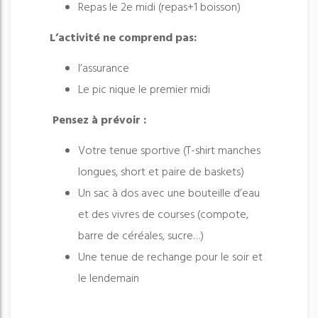
Repas le 2e midi (repas+1 boisson)
L
’
activit
é
ne comprend pas:
l’assurance
Le pic nique le premier midi
Pensez
à
pr
é
voir :
Votre tenue sportive (T-shirt manches
longues, short et paire de baskets)
Un sac à dos avec une bouteille d’eau
et des vivres de courses (compote,
barre de céréales, sucre…)
Une tenue de rechange pour le soir et
le lendemain