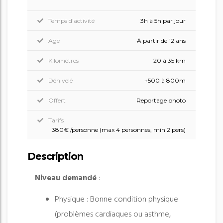
Temps d'activité
3h à 5h par jour
Age
À partir de 12 ans
Kilomètres
20 à 35 km
Dénivelé
+500 à 800m
Offert
Reportage photo
Tarifs
380€ /personne (max 4 personnes, min 2 pers)
Description
Niveau demand
é
:
Physique : Bonne condition physique
(problèmes cardiaques ou asthme,