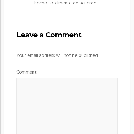
hecho totalmente de acuerdo .
g
a
t
i
Leave a Comment
o
n
Your email address will not be published.
Comment: