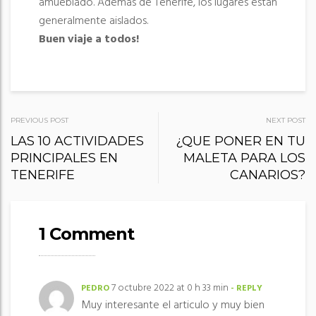
amueblado. Además de Tenerife, los lugares están
generalmente aislados.
Buen viaje a todos!
PREVIOUS POST
NEXT POST
P
LAS 10 ACTIVIDADES
¿QUE PONER EN TU
PRINCIPALES EN
MALETA PARA LOS
o
TENERIFE
CANARIOS?
s
t
1 Comment
n
a
v
7 octubre 2022 at 0 h 33 min
PEDRO
- REPLY
i
Muy interesante el articulo y muy bien