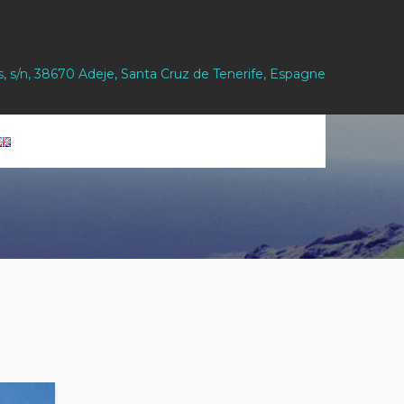
s, s/n, 38670 Adeje, Santa Cruz de Tenerife, Espagne