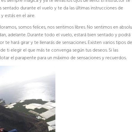
s siempre mágica y ya te llevas los ojos de lleno. El instructor te
s sentado durante el vuelo y te da las últimas instrucciones de
y estás en el aire.
oramos, somos felices, nos sentimos libres. No sentimos en absol
dan, adelante. Durante todo el vuelo, estará bien sentado y podrá
ctor te hará girar y te llenarás de sensaciones. Existen varios tipos d
e ti elegir el que más te convenga según tus deseos. Si las
pilotar el parapente para un máximo de sensaciones y recuerdos.