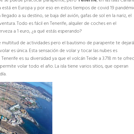
e se puede practicar parapente, pero
Tenerife
, en las Islas Canari
ya está en Europa y por eso en estos tiempos de covid 19 pandémi
llegado a su destino, se baja del avión, gafas de sol en la nariz, el
tura. Todo es fácil en Tenerife, alquiler de coches en el
cerveza a 1 euro, ¿a qué estás esperando?
e multitud de actividades pero el bautismo de parapente te dejará
lar es única. Esta sensación de volar y tocar las nubes es
 Tenerife es su diversidad ya que el volcán Teide a 3.718 m te ofre
ermite volar todo el año. La isla tiene varios sitios, que operan
día.