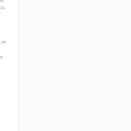
as,
co,
 un
ce