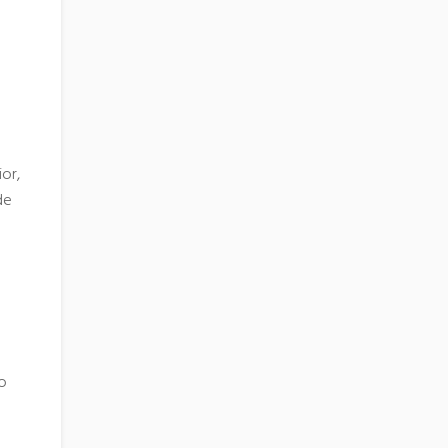
or,
de
no