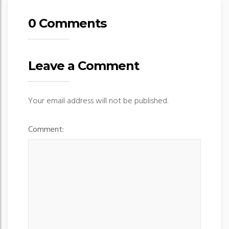
t
0 Comments
n
a
v
Leave a Comment
i
g
Your email address will not be published.
a
t
Comment:
i
o
n