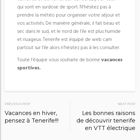
qui sont en surdose de sport. N’hésitez pas à
prendre la météo pour organiser votre séjour et
vos activités. De manière générale, il fait beau et
sec dans le sud, et le nord de l’ile est plus humide
et nuageux. Tenerife est équipé de web cam
partout sur l’ile alors n’hésitez pas à les consulter.
Toute l’équipe vous souhaite de bonne
vacances
sportives.
PREVIOUS POST
NEXT POST
P
Vacances en hiver,
Les bonnes raisons
pensez à Tenerife!!!
de découvrir tenerife
o
en VTT électrique
s