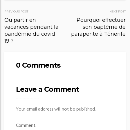
PREVIOUS POST
NEXT POST
P
Ou partir en
Pourquoi effectuer
vacances pendant la
son baptème de
o
pandémie du covid
parapente à Ténerife
s
19 ?
t
n
0 Comments
a
v
i
Leave a Comment
g
a
Your email address will not be published.
t
i
Comment: