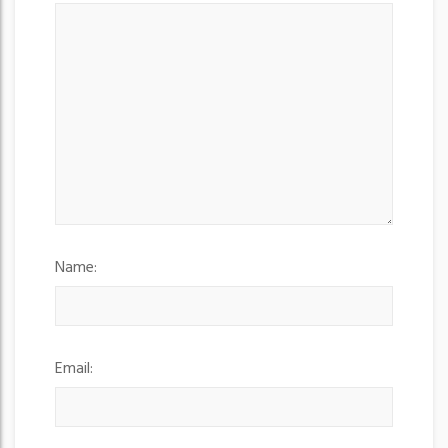
o
n
Name:
Email: